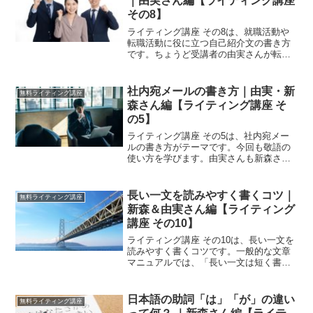
｜由実さん編【ライティング講座
その8】
ライティング講座 その8は、就職活動や
転職活動に役に立つ自己紹介文の書き方
です。ちょうど受講者の由実さんが転職
活動中ということなので、課題にしまし
た。中途採用試験の場合、一般的に履歴
書と職務経歴書が応募書類です。でも、
社内宛メールの書き方｜由実・新
無料ライティング講座
転職になれている人は自...
森さん編【ライティング講座 そ
の5】
ライティング講座 その5は、社内宛メー
ルの書き方がテーマです。今回も敬語の
使い方を学びます。由実さんも新森さん
も同じ課題を出しています。由実さんへ
の課題「社内宛メール」作成条件以下の
文章を敬語を使って書き直してくださ
長い一文を読みやすく書くコツ｜
無料ライティング講座
い。多少文章を膨らませて...
新森＆由実さん編【ライティング
講座 その10】
ライティング講座 その10は、長い一文を
読みやすく書くコツです。一般的な文章
マニュアルでは、「長い一文は短く書き
ましょう」と指導していると思います。
文章は長いと、係り受けが不明確になっ
て、読みにくくなるからです。しかし、
日本語の助詞「は」「が」の違い
無料ライティング講座
短い一文ばかり書いて...