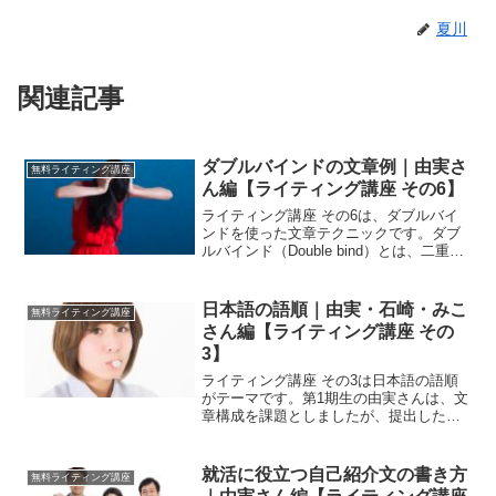
夏川
関連記事
ダブルバインドの文章例｜由実さ
無料ライティング講座
ん編【ライティング講座 その6】
ライティング講座 その6は、ダブルバイ
ンドを使った文章テクニックです。ダブ
ルバインド（Double bind）とは、二重拘
束という意味で二つの矛盾した命令をす
ることで、精神状態をロックして身動き
取れないようにして要求を通します。一
日本語の語順｜由実・石崎・みこ
無料ライティング講座
般的には、...
さん編【ライティング講座 その
3】
ライティング講座 その3は日本語の語順
がテーマです。第1期生の由実さんは、文
章構成を課題としましたが、提出した文
章でちょっと複雑な修飾句が使われてい
ました。折角の機会なので、日本語の語
順について詳しく解説しています。構成
就活に役立つ自己紹介文の書き方
無料ライティング講座
の方法と一緒に語順に...