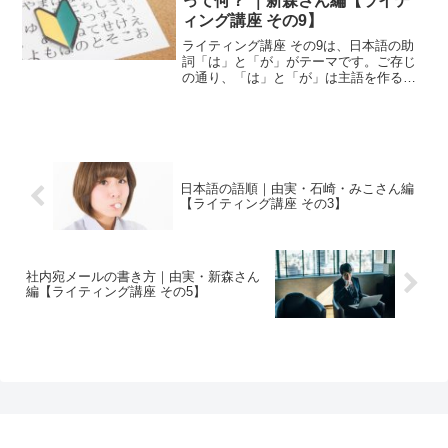
って何？ ｜新森さん編【ライテ
ィング講座 その9】
ライティング講座 その9は、日本語の助
詞「は」と「が」がテーマです。ご存じ
の通り、「は」と「が」は主語を作る助
詞です。例私は変態です。私がやりま
す。ところで元々日本語には、主語が無
いことを知っていますか？ 学校の国文法
で「『は』と『が』が主...
日本語の語順｜由実・石崎・みこさん編
【ライティング講座 その3】
社内宛メールの書き方｜由実・新森さん
編【ライティング講座 その5】