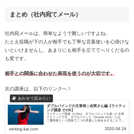
まとめ（社内宛てメール）
社内宛メールは、簡単なようで難しいですよね。
たとえ役職が下の人が相手でも丁寧な言葉使いを心掛けな
いといけませんし、あまりにも相手を立ててへりくだるの
も変です。
相手との関係に合わせた表現を使うのが大切です。
次の講座は、以下のリンクへ！
ダブルバインドの文章例｜由実さん編【ライティ
ング講座 その6】
ライティング講座 その6は、ダブルバインドを使った文章
テクニックです。ダブルバインド（Double bind）とは、
二重拘束という意味で二つの矛盾した命令をすることで、
精神状態をロックして身動き取れないようにして要求を通
します。一般的には、...
2020.04.24
wiriting-kai.com