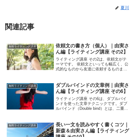
夏川
関連記事
依頼文の書き方（個人）｜由実さ
無料ライティング講座
ん編【ライティング講座 その2】
ライティング講座 その2は、依頼文がテ
ーマです。 依頼文といっても幅広く、公
式的なものから友達に依頼するものまで
色々あります。しかし、ライティング講
座では、文章構成を覚えてもらうのが目
的だったので、課題もシンプルな形にし
ダブルバインドの文章例｜由実さ
無料ライティング講座
ています。 依頼内容...
ん編【ライティング講座 その6】
ライティング講座 その6は、ダブルバイ
ンドを使った文章テクニックです。ダブ
ルバインド（Double bind）とは、二重拘
束という意味で二つの矛盾した命令をす
ることで、精神状態をロックして身動き
取れないようにして要求を通します。一
長い一文を読みやすく書くコツ｜
無料ライティング講座
般的には、...
新森＆由実さん編【ライティング
講座 その10】