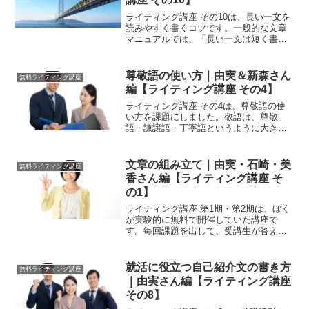
ライティング講座 その10は、長い一文を
読みやすく書くコツです。一般的な文章
マニュアルでは、「長い一文は短く書き
ましょう」と指導していると思います。
文章は長いと、係り受けが不明確になっ
て、読みにくくなるからです。しかし、
尊敬語の使い方｜由実＆新森さん
無料ライティング講座
短い一文ばかり書いて...
編【ライティング講座 その4】
ライティング講座 その4は、尊敬語の使
い方を課題にしました。敬語は、尊敬
語・謙譲語・丁寧語というように大きく3
つに分かれます。その中で尊敬語は、目
上の人を敬う表現です。話題の人物を高
めることで敬意を表します。尊敬語に
文章の組み立て｜由実・石崎・美
無料ライティング講座
は、一般的な言い方と特別...
香さん編【ライティング講座 そ
の1】
ライティング講座 第1期・第2期は、ぼく
が実験的に無料で開催していた講座で
す。毎回課題を出して、受講生が答えて
いく形式を採用しています。この講座は
無料で受講できる代わりに、受講生が作
成した文章の著作権はすべて主催者に渡
就活に役立つ自己紹介文の書き方
無料ライティング講座
すという条件になってい...
｜由実さん編【ライティング講座
その8】