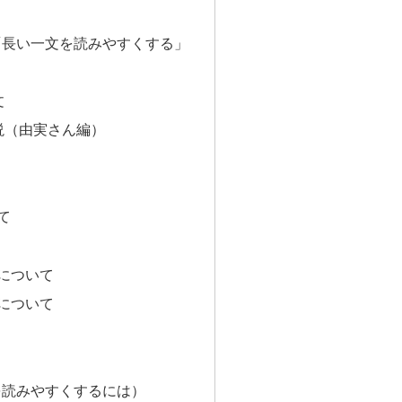
「長い一文を読みやすくする」
文
説（由実さん編）
て
について
について
を読みやすくするには）