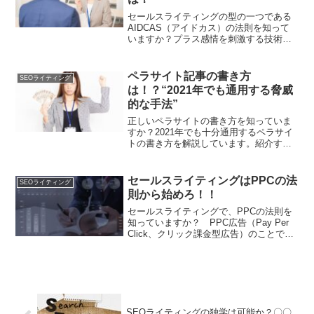
セールスライティングの型の一つである
AIDCAS（アイドカス）の法則を知って
いますか？プラス感情を刺激する技術で
す。しっかり使えると、確実に武器にな
ります。この機会にマスターしましょ
う。
ペラサイト記事の書き方
SEOライティング
は！？“2021年でも通用する脅威
的な手法”
正しいペラサイトの書き方を知っていま
すか？2021年でも十分通用するペラサイ
トの書き方を解説しています。紹介する
ノウハウは、一部の人を除いて絶対にあ
なたのためになると確信しています。ま
ずは、読んでみてください！！
セールスライティングはPPCの法
SEOライティング
則から始めろ！！
セールスライティングで、PPCの法則を
知っていますか？ PPC広告（Pay Per
Click、クリック課金型広告）のことでは
ありません。PPCの法則 は、セールスラ
イティングの型の中でももっとも基本的
なものです。セールスライティングで
は、...
SEOライティングの独学は可能か？〇〇