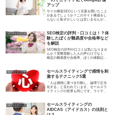
アップ
サイロ構造SEOという言葉を聞いたこと
があるでしょうか？このサイト構成をし
らないと恥ずかしいとは言いませんが、
損します。この機会にぜひ学んでくださ
い。
SEO検定の評判・口コミは！？体
SEOライティング
験したぼくが難易度や合格率など
を解説
SEO検定の評判や口コミは気になりませ
んか？実際受験した人の声だけでなく、
検定の難易度や合格率、ぼくの体験記な
ども紹介しています。少しでも興味を持
ってもらえば嬉しいです。
セールスライティングで感情を刺
SEOライティング
激するテクニック5選
「人は感情に基づき行動し、論理で正当
化する」と言われています。セールスラ
イティングの世界も同じです。ライティ
ング力で読者の感情を刺激できるかどう
かが成功と失敗を分けます。では、どう
やって書けば、読者の感情を刺激できる
セールスライティングの
SEOライティング
のでしょうか？答えは、本...
AIDCAS（アイドカス）の法則と
は？