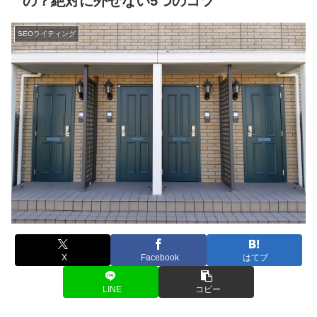
の？絶対に外せない5つのコツ
SEOライティング
X
Facebook
はてブ
LINE
コピー