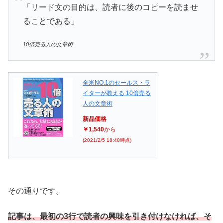
「リード文の目的は、読者に後のコピーを読ませ
ることである」
10倍売る人の文章術
全米NO.1のセールス・ラ
イターが教える 10倍売る
人の文章術
新品価格
￥1,540
から
(2021/2/5 18:48時点)
その通りです。
記事は、最初の3行で読者の興味を引き付けなければ、そ